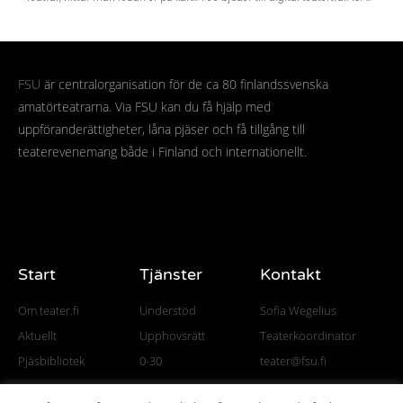
FSU
är centralorganisation för de ca 80 finlandssvenska
amatörteatrarna. Via FSU kan du få hjälp med
uppföranderättigheter, låna pjäser och få tillgång till
teaterevenemang både i Finland och internationellt.
Start
Tjänster
Kontakt
Om teater.fi
Understöd
Sofia Wegelius
Aktuellt
Upphovsrätt
Teaterkoordinator
Pjäsbibliotek
0-30
teater@fsu.fi