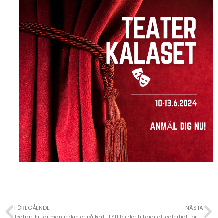
FÖREGÅENDE
NÄSTA
Teatrar, hittar man redan er på kartan?
FSU bjuder till digital teaterträff för amatörteatrarna!