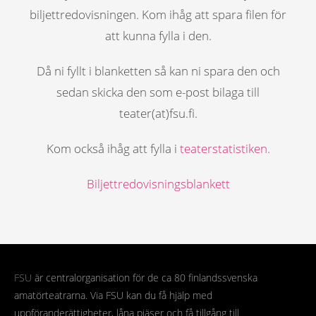
biljettredovisningen. Kom ihåg att spara filen för
att kunna fylla i den.
Då ni fyllt i blanketten så kan ni spara den och
sedan skicka den som e-post bilaga till
teater(at)fsu.fi.
Kom också ihåg att fylla i
teaterstatistiken
.
Biljettredovisningsblankett
FSU
är centralorganisation för de ca 80 finlandssvenska
amatörteatrarna. Via FSU kan du få hjälp med
uppföranderättigheter, låna pjäser och få tillgång till