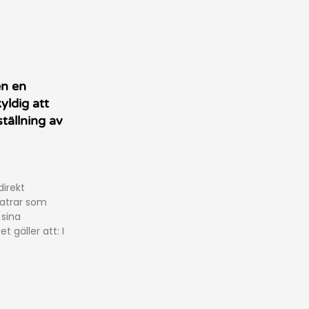
en en
yldig att
ställning av
irekt
atrar som
 sina
t gäller att: I