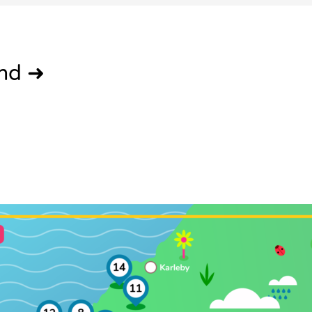
and ➜