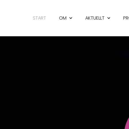
START
OM
AKTUELLT
PR