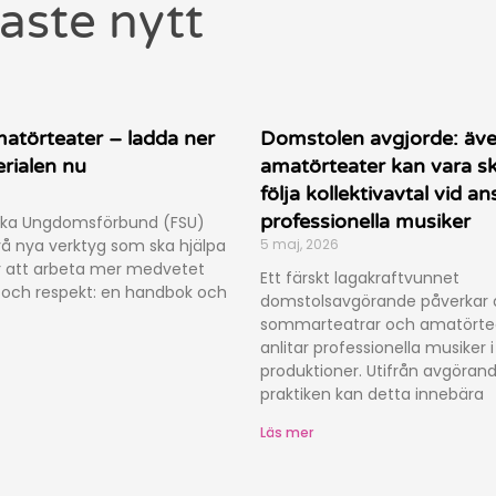
aste nytt
atörteater – ladda ner
Domstolen avgjorde: äv
rialen nu
amatörteater kan vara sk
följa kollektivavtal vid an
professionella musiker
ska Ungdomsförbund (FSU)
vå nya verktyg som ska hjälpa
5 maj, 2026
 att arbeta mer medvetet
Ett färskt lagakraftvunnet
och respekt: en handbok och
domstolsavgörande påverkar d
sommarteatrar och amatörte
anlitar professionella musiker i
produktioner. Utifrån avgörande
praktiken kan detta innebära
Läs mer