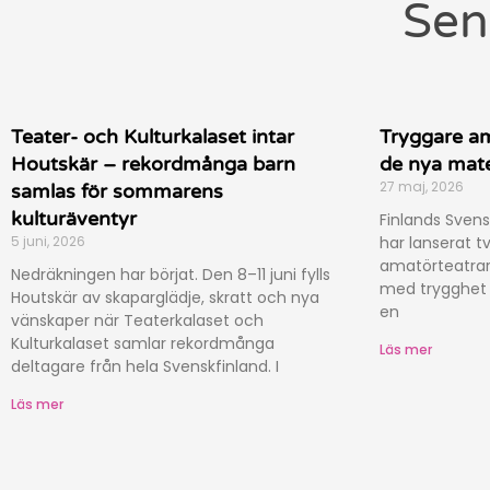
Sen
Teater- och Kulturkalaset intar
Tryggare am
Houtskär – rekordmånga barn
de nya mate
27 maj, 2026
samlas för sommarens
kulturäventyr
Finlands Sven
5 juni, 2026
har lanserat t
amatörteatrar
Nedräkningen har börjat. Den 8–11 juni fylls
med trygghet 
Houtskär av skaparglädje, skratt och nya
en
vänskaper när Teaterkalaset och
Kulturkalaset samlar rekordmånga
Läs mer
deltagare från hela Svenskfinland. I
Läs mer