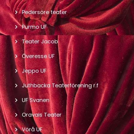
Pedersöre teater
Purmo UF
Teater Jacob
Överesse UF
Jeppo UF
Juthbacka Teaterförening r.f
UF Svanen
Oravais Teater
Vörå UF