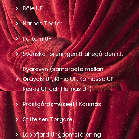
Böle UF
Närpes Teater
Pörtom UF
Svenska föreningen Brahegården r.f.
Byarevyn (samarbete mellan
Oravais UF, Kimo UF, Komossa UF,
Keskis UF och Hellnäs UF)
Prästgårdsmuseet i Korsnäs
Stiftelsen Torgare
Lappfjärd Ungdomsförening