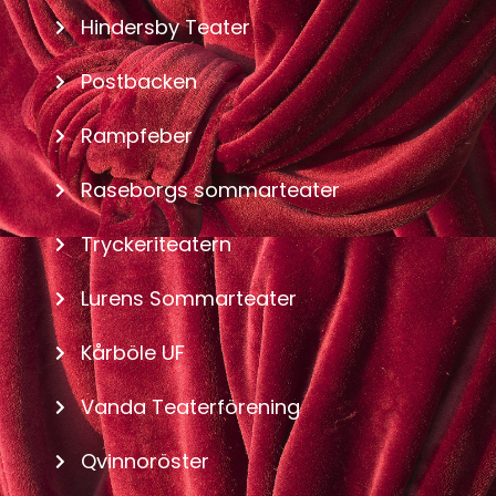
Hindersby Teater
Postbacken
Rampfeber
Raseborgs sommarteater
Tryckeriteatern
Lurens Sommarteater
Kårböle UF
Vanda Teaterförening
Qvinnoröster