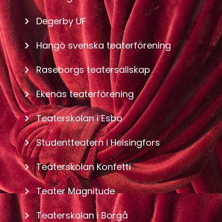
Degerby UF
Hangö svenska teaterförening
Raseborgs teatersällskap
Ekenäs teaterförening
Teaterskolan i Esbo
Studentteatern i Helsingfors
Teaterskolan Konfetti
Teater Magnitude
Teaterskolan i Borgå