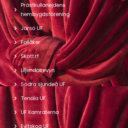
Prästkullanejdens
hembygdsförening
Järsö UF
Fallåker
Skott.rf
Liljendalrevyn
Södra sjundeå UF
Tenala UF
UF Kamraterna
Evitskog UF