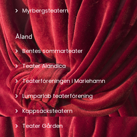
Myrbergsteatern
Åland
Bentes sommarteater
Teater Alandica
Teaterföreningen i Mariehamn
Lumparlab teaterförening
Kappsäcksteatern
Teater Gården