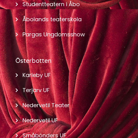
Studentteatern i Åbo
Åbolands teaterskola
Pargas Ungdomsshow
Österbotten
Karleby UF
Terjärv UF
Nedervetil Teater
Nedervetil UF
Småbönders UF