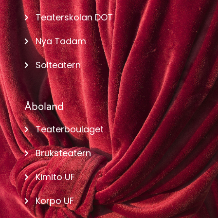
Teaterskolan DOT
Nya Tadam
Solteatern
Åboland
Teaterboulaget
Bruksteatern
Kimito UF
Korpo UF