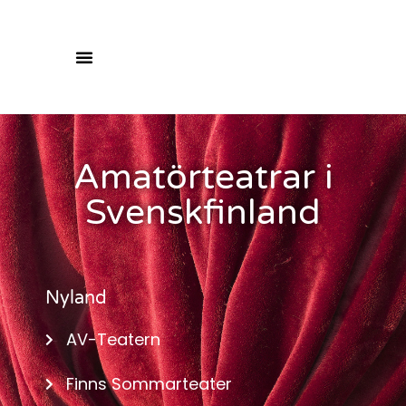
Amatörteatrar i
Svenskfinland
Nyland
AV-Teatern
Finns Sommarteater