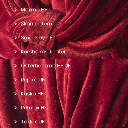
Maxmo HF
Skäriteatern
Smedsby UF
Korsholms Teater
Österhankmo HF UF
Replot UF
Kaskö HF
Petalax HF
Taklax UF