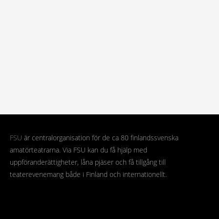
FSU
är centralorganisation för de ca 80 finlandssvenska
amatörteatrarna. Via FSU kan du få hjälp med
uppföranderättigheter, låna pjäser och få tillgång till
teaterevenemang både i Finland och internationellt.