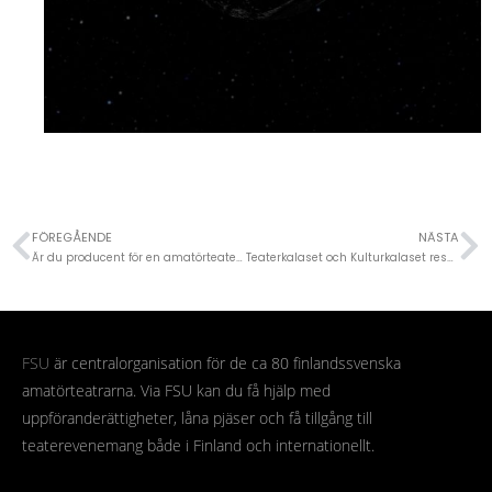
FÖREGÅENDE
NÄSTA
Är du producent för en amatörteater och i behov av stöd?
Teaterkalaset och Kulturkalaset reser till Åland! Kom med!
FSU
är centralorganisation för de ca 80 finlandssvenska
amatörteatrarna. Via FSU kan du få hjälp med
uppföranderättigheter, låna pjäser och få tillgång till
teaterevenemang både i Finland och internationellt.