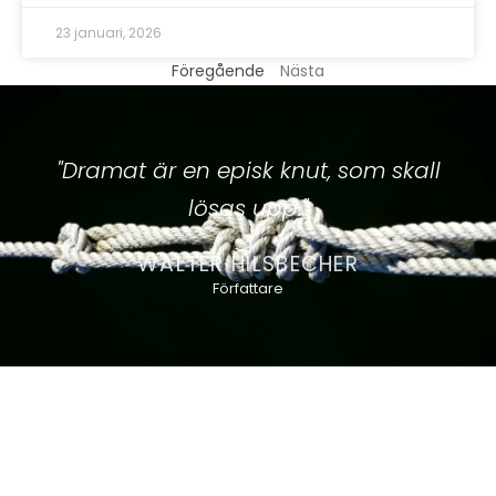
23 januari, 2026
Föregående
Nästa
"Dramat är en episk knut, som skall
lösas upp."
WALTER HILSBECHER
Författare