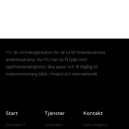
FSU
är centralorganisation för de ca 80 finlandssvenska
amatörteatrarna. Via FSU kan du få hjälp med
uppföranderättigheter, låna pjäser och få tillgång till
teaterevenemang både i Finland och internationellt.
Start
Tjänster
Kontakt
Om teater.fi
Understöd
Sofia Wegelius