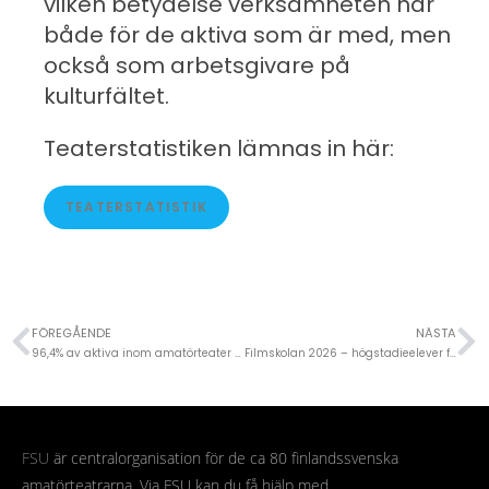
vilken betydelse verksamheten har
både för de aktiva som är med, men
också som arbetsgivare på
kulturfältet.
Teaterstatistiken lämnas in här:
TEATERSTATISTIK
FÖREGÅENDE
NÄSTA
96,4% av aktiva inom amatörteater upplever att teatern har haft en positiv inverkan på deras personliga utveckling.
Filmskolan 2026 – högstadieelever får skapa en ny ungdomsserie för Yle Arenan!
FSU
är centralorganisation för de ca 80 finlandssvenska
amatörteatrarna. Via FSU kan du få hjälp med