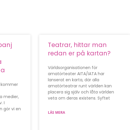
panj
Teatrar, hittar man
redan er på kartan?
a
Världsorganisationen för
na
amatörteater AITA/IATA har
lanserat en karta, där alla
ad kommer
amatörteatrar runt världen kan
placera sig själv och låta världen
a medier,
veta om deras existens. Syftet
. I
gör vi en
LÄS MERA