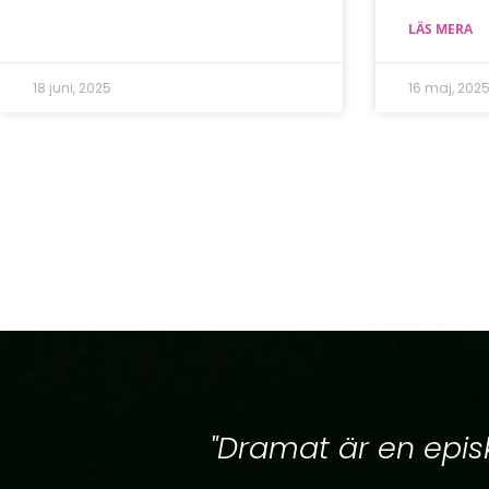
LÄS MERA
18 juni, 2025
16 maj, 202
"Dramat är en episk