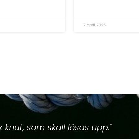
5
7 april, 2025
 knut, som skall lösas upp."