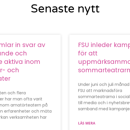
Senaste nytt
mlar in svar av
FSU inleder kam
ande och
för att
re aktiva inom
uppmärksamm
r- och
sommarteatrar
ater
Under juni och juli mån
FSU att marknadsföra
ten och flera
sommarteatrarna i social
r har man ofta varit
till media och i nyhetsbrev
 inom amatörteatern på
samband med kampanjen 
in erfarenheter och mäta
erkan verksamheten har
LÄS MERA