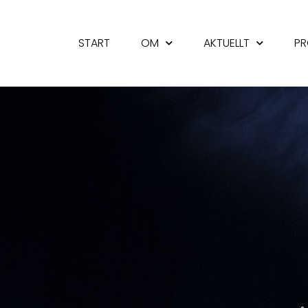
START
OM
AKTUELLT
PR