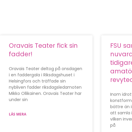
Oravais Teater fick sin
FSU sa
fadder!
nuvar
tidiga
Oravais Teater deltog på onsdagen
amatö
i en faddergala i Riksdagshuset i
revyte
Helsingfors och träffade sin
nybliven fadder riksdagsledamoten
Mikko Ollikainen. Oravais Teater har
Inom idrot
under sin
konstforme
bättre än
att samla 
LÄS MERA
vilken inv
på