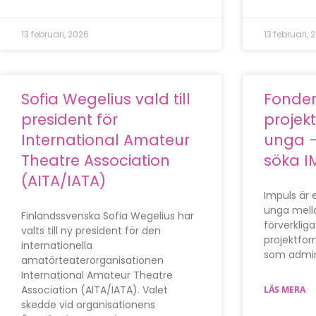
13 februari, 2026
13 februari, 
Sofia Wegelius vald till
Fondern
president för
projekt
International Amateur
unga –
Theatre Association
söka I
(AITA/IATA)
Impuls är e
unga mella
Finlandssvenska Sofia Wegelius har
förverkliga
valts till ny president för den
projektfo
internationella
som admin
amatörteaterorganisationen
International Amateur Theatre
Association (AITA/IATA). Valet
LÄS MERA
skedde vid organisationens