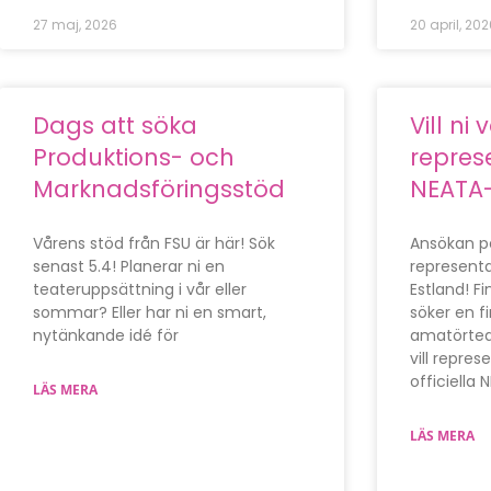
27 maj, 2026
20 april, 202
Dags att söka
Vill ni
Produktions- och
represe
Marknadsföringsstöd
NEATA-
Vårens stöd från FSU är här! Sök
Ansökan på
senast 5.4! Planerar ni en
representan
teateruppsättning i vår eller
Estland! F
sommar? Eller har ni en smart,
söker en f
nytänkande idé för
amatörtea
vill repres
officiella 
LÄS MERA
LÄS MERA