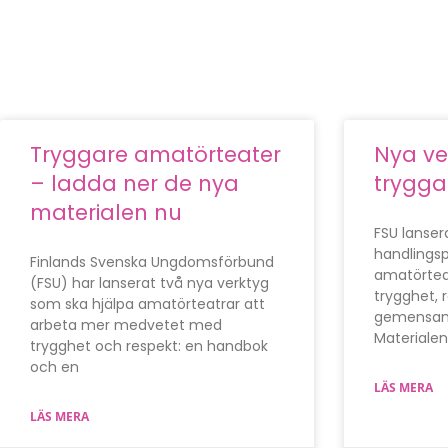
Tryggare amatörteater
Nya ve
– ladda ner de nya
trygga
materialen nu
FSU lanse
handlings
Finlands Svenska Ungdomsförbund
amatörtea
(FSU) har lanserat två nya verktyg
trygghet, 
som ska hjälpa amatörteatrar att
gemensam
arbeta mer medvetet med
Materialen
trygghet och respekt: en handbok
och en
LÄS MERA
LÄS MERA