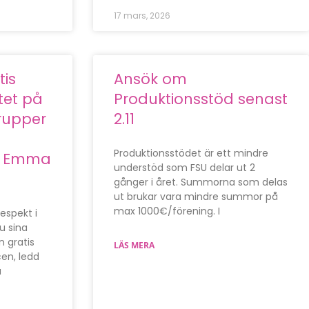
17 mars, 2026
tis
Ansök om
tet på
Produktionsstöd senast
rupper
2.11
Produktionsstödet är ett mindre
 Emma
understöd som FSU delar ut 2
gånger i året. Summorna som delas
ut brukar vara mindre summor på
max 1000€/förening. I
espekt i
u sina
 gratis
LÄS MERA
cen, ledd
a