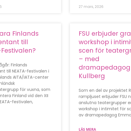
6
27 mars, 2026
 vara Finlands
FSU erbjuder gra
ntant till
workshop i intimi
Festivalen?
scen för teaterg
– med
går: Finlands
dramapedagog
t till NEATA-festivalen i
Kullberg
inlands AITA/IATA-center
inländsk
tergrupp för vuxna, som
Som en del av projektet R
entera Finland vid den XII
rampljuset erbjuder FSU n
NEATA-festivalen,
anslutna teatergrupper en
workshop i intimitet för s
av dramapedagog Emm
LÄS MERA