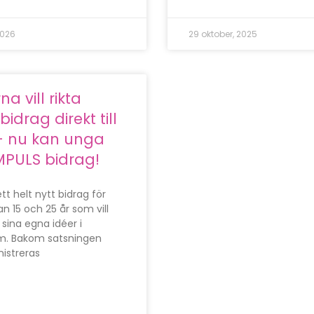
2026
29 oktober, 2025
a vill rikta
bidrag direkt till
 nu kan unga
MPULS bidrag!
tt helt nytt bidrag för
n 15 och 25 år som vill
 sina egna idéer i
rm. Bakom satsningen
istreras