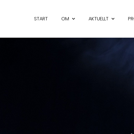
START
OM
AKTUELLT
PR