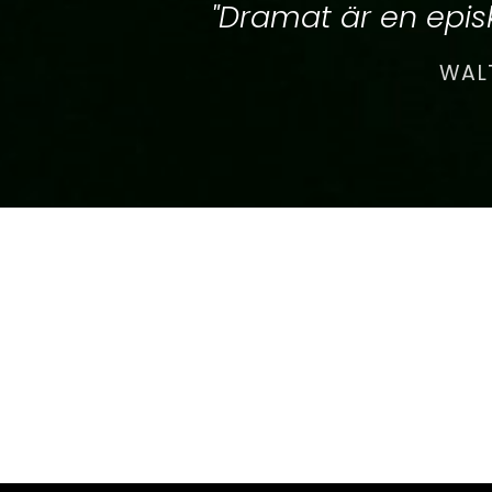
"Dramat är en episk
WALT