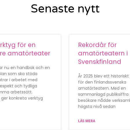
Senaste nytt
rktyg för en
Rekordår för
re amatörteater
amatörteatern i
Svenskfinland
rar nu en handbok och en
plan som ska stöda
År 2025 blev ett historiskt
trar i arbetet med
för den finlandssvenska
respekt och tydliga
amatörteatern. Med en
ma arbetssätt.
sammanlagd publiksiffra 
 ger konkreta verktyg
besökare nådde verksam
högsta nivå sedan
LÄS MERA