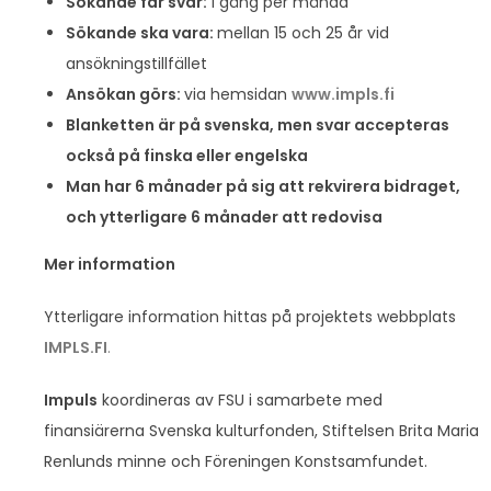
Sökande får svar:
1 gång per månad
Sökande ska vara:
mellan 15 och 25 år vid
ansökningstillfället
Ansökan görs:
via hemsidan
www.impls.fi
Blanketten är på svenska, men svar accepteras
också på finska eller engelska
Man har 6 månader på sig att rekvirera bidraget,
och ytterligare 6 månader att redovisa
Mer information
Ytterligare information hittas på projektets webbplats
IMPLS.FI
.
Impuls
koordineras av FSU i samarbete med
finansiärerna Svenska kulturfonden, Stiftelsen Brita Maria
Renlunds minne och Föreningen Konstsamfundet.