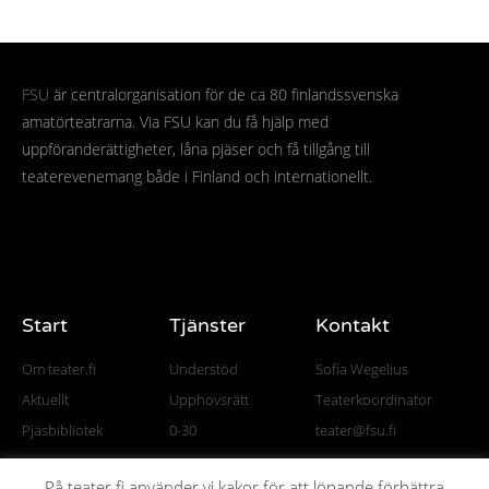
FSU
är centralorganisation för de ca 80 finlandssvenska
amatörteatrarna. Via FSU kan du få hjälp med
uppföranderättigheter, låna pjäser och få tillgång till
teaterevenemang både i Finland och internationellt.
Start
Tjänster
Kontakt
Om teater.fi
Understöd
Sofia Wegelius
Aktuellt
Upphovsrätt
Teaterkoordinator
Pjäsbibliotek
0-30
teater@fsu.fi
På teater.fi använder vi kakor för att löpande förbättra