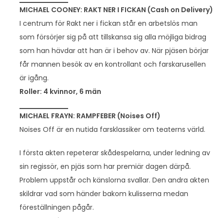
MICHAEL COONEY: RAKT NER I FICKAN (Cash on Delivery)
I centrum för Rakt ner i fickan står en arbetslös man
som försörjer sig på att tillskansa sig alla möjliga bidrag
som han hävdar att han är i behov av. När pjäsen börjar
får mannen besök av en kontrollant och farskarusellen
är igång.
Roller: 4 kvinnor, 6 män
MICHAEL FRAYN: RAMPFEBER (Noises Off)
Noises Off är en nutida farsklassiker om teaterns värld.
I första akten repeterar skådespelarna, under ledning av
sin regissör, en pjäs som har premiär dagen därpå.
Problem uppstår och känslorna svallar. Den andra akten
skildrar vad som händer bakom kulisserna medan
föreställningen pågår.