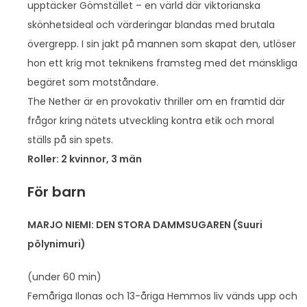
upptäcker Gömstället – en värld där viktorianska
skönhetsideal och värderingar blandas med brutala
övergrepp. I sin jakt på mannen som skapat den, utlöser
hon ett krig mot teknikens framsteg med det mänskliga
begäret som motståndare.
The Nether är en provokativ thriller om en framtid där
frågor kring nätets utveckling kontra etik och moral
ställs på sin spets.
Roller: 2 kvinnor, 3 män
För barn
MARJO NIEMI: DEN STORA DAMMSUGAREN (Suuri
pölynimuri)
(under 60 min)
Femåriga Ilonas och 13-åriga Hemmos liv vänds upp och