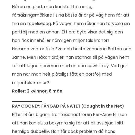
Håkan en glad, men kanske lite mesig,
försäkringsmäklare i sina bästa år är på väg hem för att
fira sin födelsedag. På vägen hem råkar han förväxla sin
portfölj med en annan. Ett bra byte visar det sig, den
han fick innehåller nämligen miljontals kronor!
Hemma väntar frun Eva och bästa vännerna Bettan och
Janne. Men Håkan dröjer, han stannar till på vägen hem
för att lugna nerverna med en bamsewhiskey. Vad gör
man när man helt plötsligt fått en portfölj med
miljontals kronor?
Roller: 2 kvinnor, 6 män
RAY COONEY: FÅNGAD PÅ NÄTET (Caught in the Net)
Efter 18 års bigami tror taxichauffören Per-Arne Nilsson
att han kan sluta bekymra sig för att bli avslöjad i sitt
hemliga dubbelliv. Han får dock problem då hans