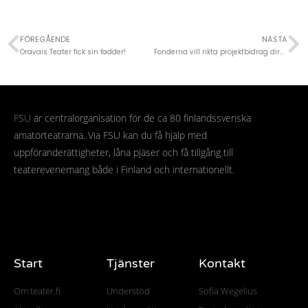
FÖREGÅENDE
NÄSTA
Oravais Teater fick sin fadder!
Fonderna vill rikta projektbidrag direkt till unga – nu kan unga söka IMPULS bidrag!
FSU
är centralorganisation för de ca 80 finlandssvenska
amatörteatrarna. Via FSU kan du få hjälp med
uppföranderättigheter, låna pjäser och få tillgång till
teaterevenemang både i Finland och internationellt.
Start
Tjänster
Kontakt
Om teater.fi
Understöd
Sofia Wegelius