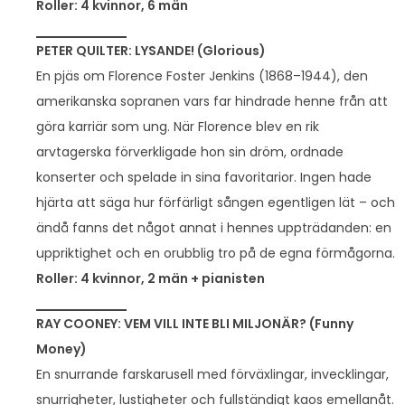
Roller: 4 kvinnor, 6 män
PETER QUILTER: LYSANDE! (Glorious)
En pjäs om Florence Foster Jenkins (1868–1944), den
amerikanska sopranen vars far hindrade henne från att
göra karriär som ung. När Florence blev en rik
arvtagerska förverkligade hon sin dröm, ordnade
konserter och spelade in sina favoritarior. Ingen hade
hjärta att säga hur förfärligt sången egentligen lät – och
ändå fanns det något annat i hennes uppträdanden: en
uppriktighet och en orubblig tro på de egna förmågorna.
Roller: 4 kvinnor, 2 män + pianisten
RAY COONEY: VEM VILL INTE BLI MILJONÄR? (Funny
Money)
En snurrande farskarusell med förväxlingar, invecklingar,
snurrigheter, lustigheter och fullständigt kaos emellanåt.