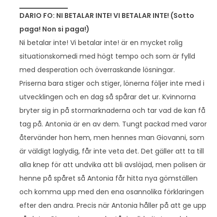
DARIO FO: NI BETALAR INTE! VI BETALAR INTE! (Sotto
paga! Non si paga!)
Ni betalar inte! Vi betalar inte! är en mycket rolig
situationskomedi med högt tempo och som är fylld
med desperation och överraskande lösningar.
Priserna bara stiger och stiger, lönerna följer inte med i
utvecklingen och en dag så spårar det ur. Kvinnorna
bryter sig in på stormarknaderna och tar vad de kan få
tag på. Antonia är en av dem. Tungt packad med varor
återvänder hon hem, men hennes man Giovanni, som
är väldigt laglydig, får inte veta det. Det gäller att ta till
alla knep för att undvika att bli avslöjad, men polisen är
henne på spåret så Antonia får hitta nya gömställen
och komma upp med den ena osannolika förklaringen
efter den andra. Precis när Antonia håller på att ge upp