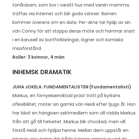
tonårsbarn, som bor i varsitt hus med varsin mamma,
träffas via Internet och blir goda vänner. Barnen
kommer överens om en date. Per-Arne tar hjälp av sin
vän Conny för att stoppa deras möte och hamnar snart
i en karusell av bortförklaringar, lögner och komiska
missförstånd.
Roller: 3 kvinnor, 4 män
INHEMSK DRAMATIK
JUHA JOKELA: FUNDAMENTALISTEN (Fundamentalisti)
Markus, en förnyelseinriktad präst trött på kyrkans
oflexibilitet, möter sin gamla vän Heidi efter tjugo år. Hon
har blivit en hängiven sektmedlem som vill rädda Markus
från att gå till helvetet. Markus blir chockad, men vill
förstå Heidi och hjälpa henne. Mellan dem uppstår en
intensiv inre kamp där båda tvingas ompröva vad de