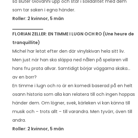
så sluter Giovanni upp och står i solidaritet med dem
som tar saken i egna händer.
Roller: 2 kvinnor, 5 män
FLORIAN ZELLER: EN TIMME I LUGN OCH RO (Une heure de
tranquillite)
Michel har letat efter den där vinylskivan hela sitt liv.
Men just när han ska släppa ned nålen på spelaren vill
hans fru prata allvar. Samtidigt börjar väggarna skaka…
av en borr?
En timme i lugn och ro är en komedi baserad på en helt
osann historia som alla kan relatera till och ingen hoppas
händer dem. Om lögner, svek, kärleken vi kan känna till
musik och – trots allt – till varandra. Men tyvärr, även till
andra.
Roller: 2 kvinnor, 5 män