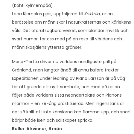
(Kohti kylmempää)
Leea Klemolas pjäs, uppföljaren till
Kokkola
, är en
berättelse om människor i naturkrafternas och kärlekens
våld. Det oförutsägbara verket, som blandar mystik och
svart humor, tar oss med på en resa till världens och
människosjälens yttersta gränser.
Marja-Terttu driver nu världens nordligaste grill på
Grönland, men längtar ändå till ännu kallare trakter.
Expeditionen under ledning av Piano Larsson är på väg
för att grunda ett nytt samhälle, och med på resan
följer både världens sista neandertalare och Pianons
mormor – en 78-årig prostituerad. Men ingenstans är
det så kallt att inte känslorna kan flamma upp, och snart
börjar både isen och sällskapet spricka.
Roller: 5 kvinnor, 6 män