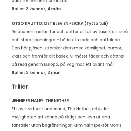
ödet för hennes närmaste.
Roller: 3 kvinnor, 4 män
OTSO KAUTTO: DET BLEV EN FLICKA (Tyttö tuli)
Relationen mellan far och dotter är full av tusentals små
och stora spänningar – både uttalade och outtalade.
Den här pjäsen utforskar dem med känslighet, humor,
kraft och framför allt kärlek. Vi möter fäder och döttrar
på resa genom Europa, på väg mot ett okänt mål.
Roller: 3 kvinnor, 3 män
Triller
JENNIFER HALEY: THE NETHER
Ett nytt virtuellt underland, The Nether, erbjuder
möjligheten att känna på riktigt och leva ut sina
fantasier utan begränsningar. Kriminalinspektör Morris