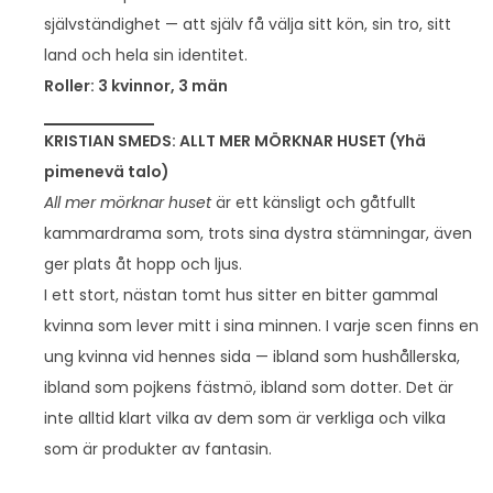
självständighet — att själv få välja sitt kön, sin tro, sitt
land och hela sin identitet.
Roller: 3 kvinnor, 3 män
KRISTIAN SMEDS: ALLT MER MÖRKNAR HUSET (Yhä
pimenevä talo)
All mer mörknar huset
är ett känsligt och gåtfullt
kammardrama som, trots sina dystra stämningar, även
ger plats åt hopp och ljus.
I ett stort, nästan tomt hus sitter en bitter gammal
kvinna som lever mitt i sina minnen. I varje scen finns en
ung kvinna vid hennes sida — ibland som hushållerska,
ibland som pojkens fästmö, ibland som dotter. Det är
inte alltid klart vilka av dem som är verkliga och vilka
som är produkter av fantasin.