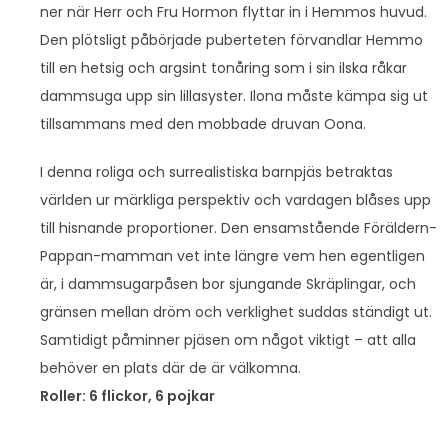
ner när Herr och Fru Hormon flyttar in i Hemmos huvud.
Den plötsligt påbörjade puberteten förvandlar Hemmo
till en hetsig och argsint tonåring som i sin ilska råkar
dammsuga upp sin lillasyster. Ilona måste kämpa sig ut
tillsammans med den mobbade druvan Oona.
I denna roliga och surrealistiska barnpjäs betraktas
världen ur märkliga perspektiv och vardagen blåses upp
till hisnande proportioner. Den ensamstående Föräldern-
Pappan-mamman vet inte längre vem hen egentligen
är, i dammsugarpåsen bor sjungande Skräplingar, och
gränsen mellan dröm och verklighet suddas ständigt ut.
Samtidigt påminner pjäsen om något viktigt – att alla
behöver en plats där de är välkomna.
Roller: 6 flickor, 6 pojkar