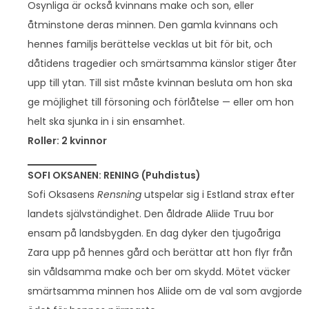
Osynliga är också kvinnans make och son, eller
åtminstone deras minnen. Den gamla kvinnans och
hennes familjs berättelse vecklas ut bit för bit, och
dåtidens tragedier och smärtsamma känslor stiger åter
upp till ytan. Till sist måste kvinnan besluta om hon ska
ge möjlighet till försoning och förlåtelse — eller om hon
helt ska sjunka in i sin ensamhet.
Roller: 2 kvinnor
SOFI OKSANEN: RENING (Puhdistus)
Sofi Oksasens
Rensning
utspelar sig i Estland strax efter
landets självständighet. Den åldrade Aliide Truu bor
ensam på landsbygden. En dag dyker den tjugoåriga
Zara upp på hennes gård och berättar att hon flyr från
sin våldsamma make och ber om skydd. Mötet väcker
smärtsamma minnen hos Aliide om de val som avgjorde