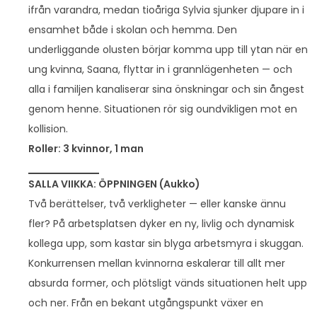
ifrån varandra, medan tioåriga Sylvia sjunker djupare in i
ensamhet både i skolan och hemma. Den
underliggande olusten börjar komma upp till ytan när en
ung kvinna, Saana, flyttar in i grannlägenheten — och
alla i familjen kanaliserar sina önskningar och sin ångest
genom henne. Situationen rör sig oundvikligen mot en
kollision.
Roller: 3 kvinnor, 1 man
SALLA VIIKKA: ÖPPNINGEN (Aukko)
Två berättelser, två verkligheter — eller kanske ännu
fler? På arbetsplatsen dyker en ny, livlig och dynamisk
kollega upp, som kastar sin blyga arbetsmyra i skuggan.
Konkurrensen mellan kvinnorna eskalerar till allt mer
absurda former, och plötsligt vänds situationen helt upp
och ner. Från en bekant utgångspunkt växer en