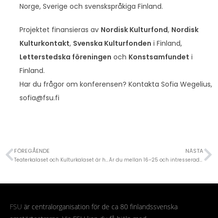
Norge, Sverige och svenskspråkiga Finland.
Projektet finansieras av
Nordisk Kulturfond
,
Nordisk
Kulturkontakt
,
Svenska Kulturfonden
i Finland,
Letterstedska föreningen
och
Konstsamfundet
i
Finland.
Har du frågor om konferensen? Kontakta Sofia Wegelius,
sofia@fsu.fi
FÖREGÅENDE
NÄSTA
Teaterkalaset och Kulturkalaset är här igen!
Är du mellan 16–25 och intresserad av att skriva dramatik?
FSU
är centralorganisation för de ca 80 finlandssvenska