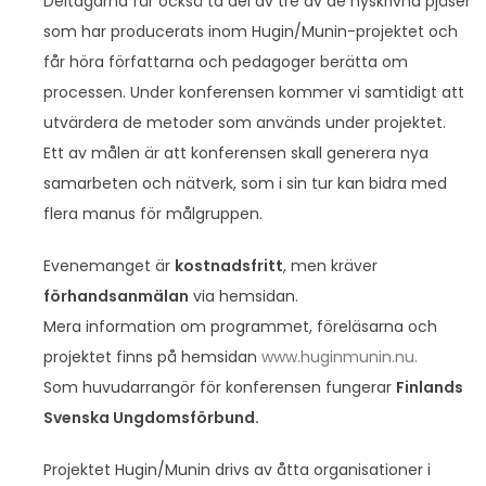
Deltagarna får också ta del av tre av de nyskrivna pjäser
som har producerats inom Hugin/Munin-projektet och
får höra författarna och pedagoger berätta om
processen. Under konferensen kommer vi samtidigt att
utvärdera de metoder som används under projektet.
Ett av målen är att konferensen skall generera nya
samarbeten och nätverk, som i sin tur kan bidra med
flera manus för målgruppen.
Evenemanget är
kostnadsfritt
, men kräver
förhandsanmälan
via hemsidan.
Mera information om programmet, föreläsarna och
projektet finns på hemsidan
www.huginmunin.nu.
Som huvudarrangör för konferensen fungerar
Finlands
Svenska Ungdomsförbund.
Projektet Hugin/Munin drivs av åtta organisationer i