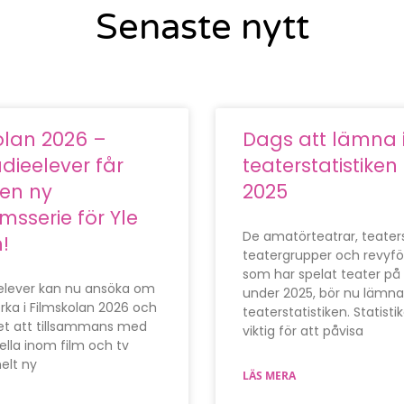
Senaste nytt
olan 2026 –
Dags att lämna 
dieelever får
teaterstatistiken 
en ny
2025
sserie för Yle
De amatörteatrar, teaters
!
teatergrupper och revyfö
som har spelat teater på
elever kan nu ansöka om
under 2025, bör nu lämna
ka i Filmskolan 2026 och
teaterstatistiken. Statisti
et att tillsammans med
viktig för att påvisa
ella inom film och tv
elt ny
LÄS MERA