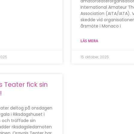
amatörteaterorganisatio
International Amateur Th
Association (AITA/IATA). 
skedde vid organisatione
årsmöte i Monaco i
LÄS MERA
2025
15 oktober, 2025
 Teater fick sin
!
eater deltog på onsdagen
gala i Riksdagshuset i
s och träffade sin
fadder riksdagsledamoten
kainen. Oravais Teater har