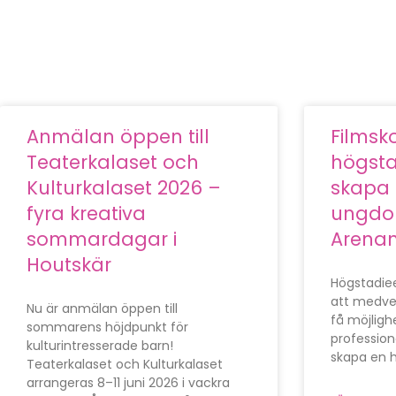
Anmälan öppen till
Filmsk
Teaterkalaset och
högsta
Kulturkalaset 2026 –
skapa 
fyra kreativa
ungdom
sommardagar i
Arenan
Houtskär
Högstadie
att medver
Nu är anmälan öppen till
få möjligh
sommarens höjdpunkt för
profession
kulturintresserade barn!
skapa en h
Teaterkalaset och Kulturkalaset
arrangeras 8–11 juni 2026 i vackra