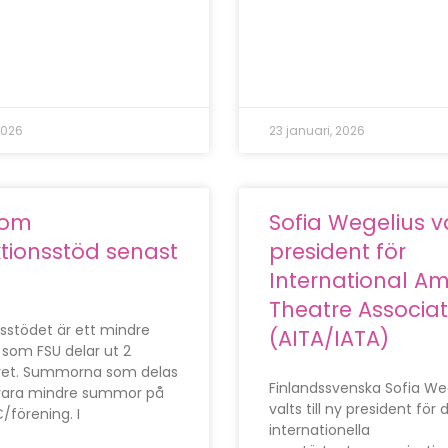
2026
23 januari, 2026
 om
Sofia Wegelius va
tionsstöd senast
president för
International A
Theatre Associat
sstödet är ett mindre
(AITA/IATA)
som FSU delar ut 2
året. Summorna som delas
Finlandssvenska Sofia We
 vara mindre summor på
valts till ny president för 
förening. I
internationella