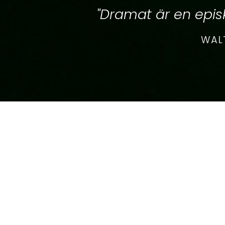
"Dramat är en episk
WALT