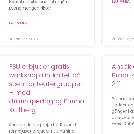
Houtskär i Åbolands skärgård.
LÄS MERA
Evenemangen riktar
LÄS MERA
30 januari, 2026
28 januari, 
FSU erbjuder gratis
Ansök
workshop i intimitet på
Produk
scen för teatergrupper
2.11
– med
Produktion
dramapedagog Emma
understöd 
Kullberg
gånger i 
ut brukar
max 1000€/
Som en del av projektet Respekt i
rampljuset erbjuder FSU nu sina