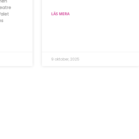
nen
eatre
Valet
LÄS MERA
ns
9 oktober, 2025