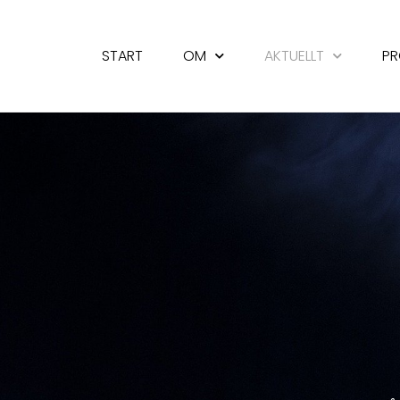
START
OM
AKTUELLT
PR