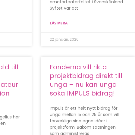
amatörteaterfältet i Svenskfinland.
Syftet var att
LÄS MERA
22 januari, 2026
ld till
Fonderna vill rikta
projektbidrag direkt till
mateur
unga – nu kan unga
ion
söka IMPULS bidrag!
Impuls är ett helt nytt bidrag för
unga mellan 15 och 25 år som vill
gelius har
förverkliga sina egna idéer i
den
projektform. Bakom satsningen
som administreras