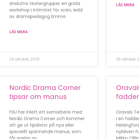
anslutna teatergrupper en gratis
LÄS MERA
workshop i intimitet för scen, ledd
av dramapedagog Emma
LÄS MERA
29 oktober, 2025
28 oktober, 
Nordic Drama Corner
Oravais
tipsar om manus
fadder
FSU har inlett ett samarbete med
Oravais T
Nordic Drama Corner och kommer
i en fadder
att ge ut tipslistor på nya eller
Helsingfor
speciellt spännande manus, som
nybliven 
får spelas av
Mikko Olli