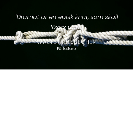
"Dramat är en episk knut, som skall
lösas upp."
WALTER HILSBECHER
Författare