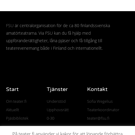
FSU
är centralorganisation för de ca 80 finlandssvenska
amatörteatrarna. Via FSU kan du få hjälp med
uppföranderättigheter, låna pjäser och få tillgång till
teaterevenemang både i Finland och internationellt.
Start
Tjänster
Kontakt
Om teater.fi
Understöd
Sofia Wegelius
Aktuellt
Upphovsrätt
Teaterkoordinator
Pjäsbibliotek
0-30
teater@fsu.fi
På teater.fi använder vi kakor för att löpande förbättra