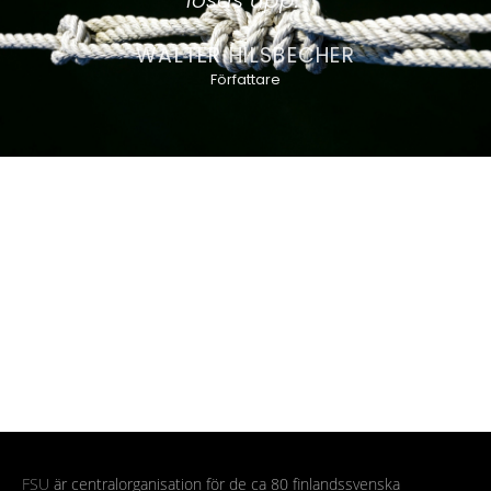
lösas upp."
WALTER HILSBECHER
Författare
FSU
är centralorganisation för de ca 80 finlandssvenska