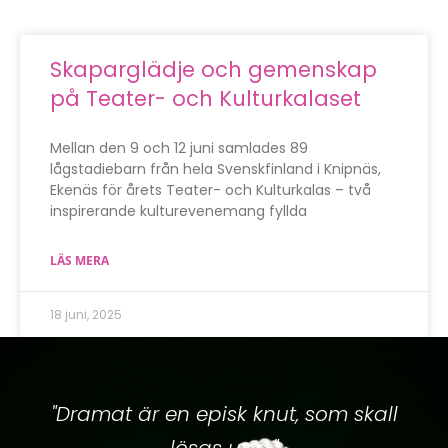
Skaparglädje och gemenskap
på Teater- och Kulturkalaset
Mellan den 9 och 12 juni samlades 89
lågstadiebarn från hela Svenskfinland i Knipnäs,
Ekenäs för årets Teater- och Kulturkalas – två
inspirerande kulturevenemang fyllda
LÄS MERA
18 juni, 2025
"Dramat är en episk knut, som skall