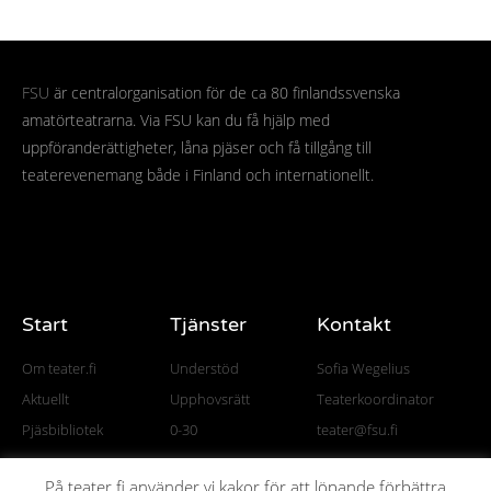
FSU
är centralorganisation för de ca 80 finlandssvenska
amatörteatrarna. Via FSU kan du få hjälp med
uppföranderättigheter, låna pjäser och få tillgång till
teaterevenemang både i Finland och internationellt.
Start
Tjänster
Kontakt
Om teater.fi
Understöd
Sofia Wegelius
Aktuellt
Upphovsrätt
Teaterkoordinator
Pjäsbibliotek
0-30
teater@fsu.fi
På teater.fi använder vi kakor för att löpande förbättra