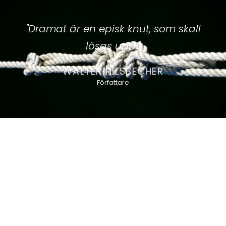
"Dramat är en episk knut, som skall
lösas upp."
WALTER HILSBECHER
Författare