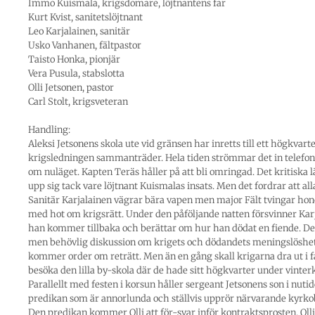
Immo Kuismala, krigsdomare, löjtnantens far
Kurt Kvist, sanitetslöjtnant
Leo Karjalainen, sanitär
Usko Vanhanen, fältpastor
Taisto Honka, pionjär
Vera Pusula, stabslotta
Olli Jetsonen, pastor
Carl Stolt, krigsveteran
Handling:
Aleksi Jetsonens skola ute vid gränsen har inretts till ett högkvart
krigsledningen sammanträder. Hela tiden strömmar det in telefo
om nuläget. Kapten Teräs håller på att bli omringad. Det kritiska 
upp sig tack vare löjtnant Kuismalas insats. Men det fordrar att alla
Sanitär Karjalainen vägrar bära vapen men major Fält tvingar hono
med hot om krigsrätt. Under den påföljande natten försvinner Kar
han kommer tillbaka och berättar om hur han dödat en fiende. Det
men behövlig diskussion om krigets och dödandets meningslöshet.
kommer order om reträtt. Men än en gång skall krigarna dra ut i f
besöka den lilla by-skola där de hade sitt högkvarter under vinterk
Parallellt med festen i korsun håller sergeant Jetsonens son i nuti
predikan som är annorlunda och ställvis upprör närvarande kyrko
Den predikan kommer Olli att för-svar inför kontraktsprosten. Olli 