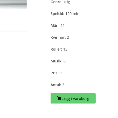
Genre:
krig
Speltid:
120 min
Män:
11
Kvinnor:
2
Roller:
13
Musik:
0
Pris:
0
Antal:
2
Lägg i varukorg