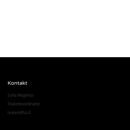
Kontakt
Sofia Wegelius
Teaterkoordinator
teater@fsu.fi