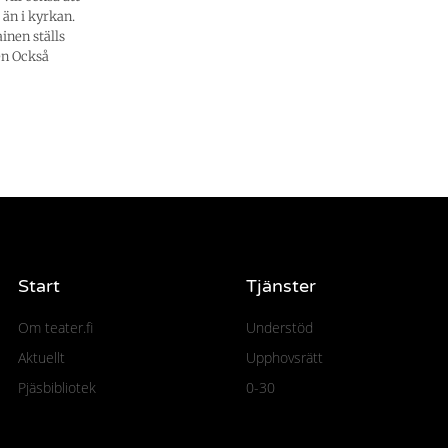
än i kyrkan.
inen ställs
den Också
Start
Tjänster
Om teater.fi
Understöd
Aktuellt
Upphovsrätt
Pjäsbibliotek
0-30