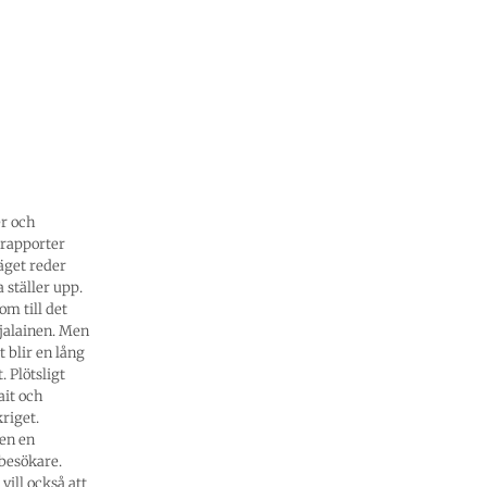
er och
nrapporter
läget reder
 ställer upp.
m till det
jalainen. Men
 blir en lång
 Plötsligt
ait och
riget.
den en
besökare.
vill också att