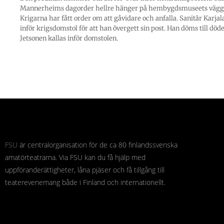
Mannerheims dagorder hellre hänger på hembygdsmuseets vägg 
Krigarna har fått order om att gåvidare och anfalla. Sanitär Karjala
inför krigsdomstol för att han övergett sin post. Han döms till dö
Jetsonen kallas inför domstolen.
FSU
är centralorganisation för de ca 80 finlandssvenska
amatörteatrarna. Via FSU kan du få hjälp med
uppföranderättigheter, låna pjäser och få tillgång till
teaterevenemang både i Finland och internationellt.