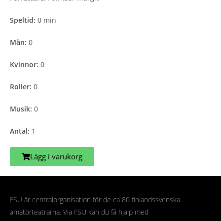
Speltid:
0 min
Män:
0
Kvinnor:
0
Roller:
0
Musik:
0
Antal:
1
Lägg i varukorg
FSU
är centralorganisation för de ca 80 finlandssvenska
amatörteatrarna. Via FSU kan du få hjälp med