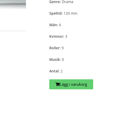
Genre:
Drama
Speltid:
120 min
Män:
6
Kvinnor:
3
Roller:
9
Musik:
0
Antal:
2
Lägg i varukorg