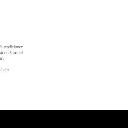
h traditioner
usinen Samuel
en.
å det