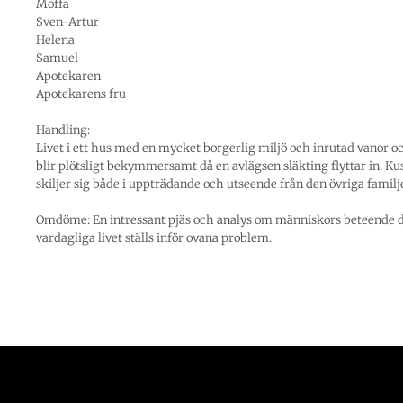
Moffa
Sven-Artur
Helena
Samuel
Apotekaren
Apotekarens fru
Handling:
Livet i ett hus med en mycket borgerlig miljö och inrutad vanor oc
blir plötsligt bekymmersamt då en avlägsen släkting flyttar in. K
skiljer sig både i uppträdande och utseende från den övriga familj
Omdöme: En intressant pjäs och analys om människors beteende d
vardagliga livet ställs inför ovana problem.