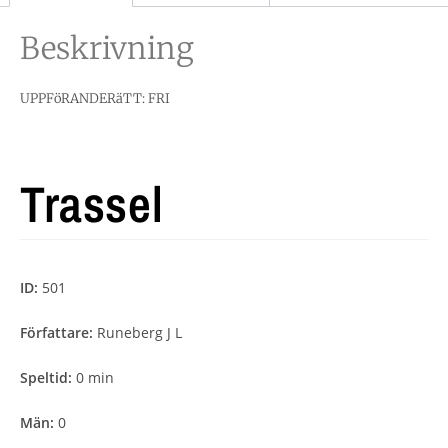
Beskrivning
UPPFöRANDERäTT: FRI
Trassel
ID:
501
Författare:
Runeberg J L
Speltid:
0 min
Män:
0