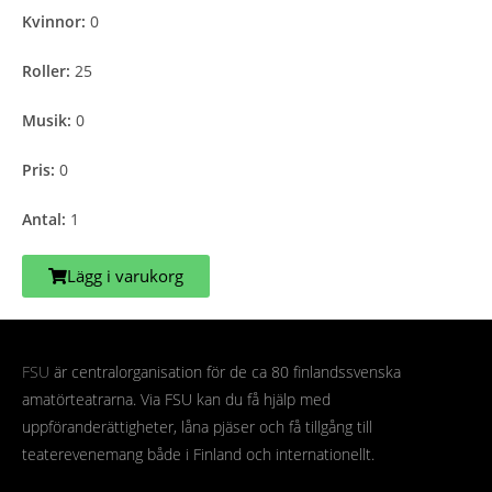
Kvinnor:
0
Roller:
25
Musik:
0
Pris:
0
Antal:
1
Lägg i varukorg
FSU
är centralorganisation för de ca 80 finlandssvenska
amatörteatrarna. Via FSU kan du få hjälp med
uppföranderättigheter, låna pjäser och få tillgång till
teaterevenemang både i Finland och internationellt.