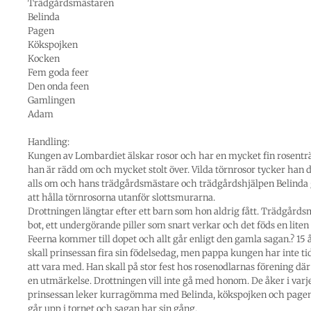
Trädgårdsmästaren
Belinda
Pagen
Kökspojken
Kocken
Fem goda feer
Den onda feen
Gamlingen
Adam
Handling:
Kungen av Lombardiet älskar rosor och har en mycket fin rosent
han är rädd om och mycket stolt över. Vilda törnrosor tycker han 
alls om och hans trädgårdsmästare och trädgårdshjälpen Belinda g
att hålla törnrosorna utanför slottsmurarna.
Drottningen längtar efter ett barn som hon aldrig fått. Trädgårds
bot, ett undergörande piller som snart verkar och det föds en liten
Feerna kommer till dopet och allt går enligt den gamla sagan.? 15 
skall prinsessan fira sin födelsedag, men pappa kungen har inte ti
att vara med. Han skall på stor fest hos rosenodlarnas förening där
en utmärkelse. Drottningen vill inte gå med honom. De åker i varje
prinsessan leker kurragömma med Belinda, kökspojken och pagen
går upp i tornet och sagan har sin gång.