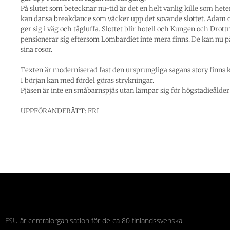
På slutet som betecknar nu-tid är det en helt vanlig kille som he
kan dansa breakdance som väcker upp det sovande slottet. Adam 
ger sig i väg och tågluffa. Slottet blir hotell och Kungen och Drot
pensionerar sig eftersom Lombardiet inte mera finns. De kan nu på
sina rosor.
Texten är moderniserad fast den ursprungliga sagans story finns k
I början kan med fördel göras strykningar.
Pjäsen är inte en småbarnspjäs utan lämpar sig för högstadieålder
UPPFÖRANDERÄTT: FRI
FSU
är centralorganisation för de ca 80 finlandssvenska