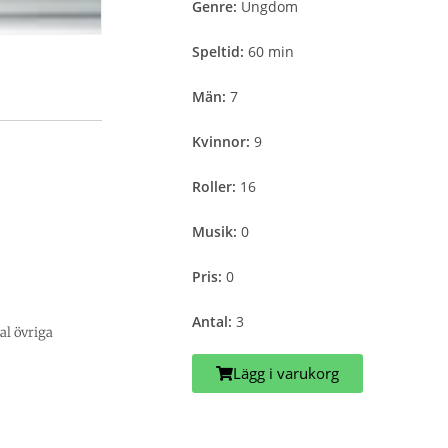
Genre:
Ungdom
Speltid:
60 min
Män:
7
Kvinnor:
9
Roller:
16
Musik:
0
Pris:
0
Antal:
3
al övriga
Lägg i varukorg