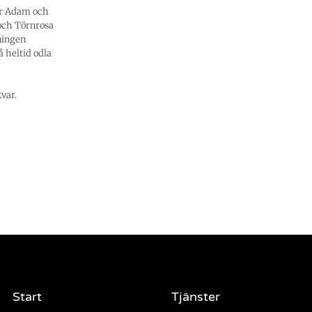
ter Adam och
och Törnrosa
tningen
 heltid odla
var.
Start
Tjänster