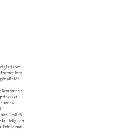
rädgård som
däremot inte
ör allt för
mästaren vet
 prinsessa.
år senare
d
 han skall få
 fall iväg och
. Prinsessan