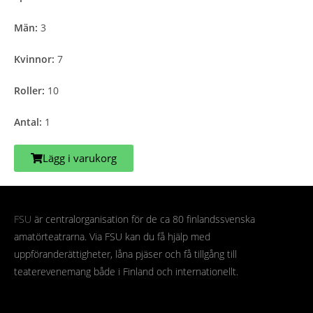
Män:
3
Kvinnor:
7
Roller:
10
Antal:
1
Lägg i varukorg
FSU
är centralorganisation för de ca 80 finlandssvenska
amatörteatrarna. Via FSU kan du få hjälp med
uppföranderättigheter, låna pjäser och få tillgång till
teaterevenemang både i Finland och internationellt.