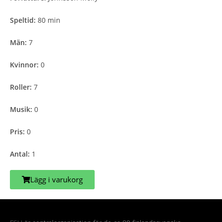
Speltid:
80 min
Män:
7
Kvinnor:
0
Roller:
7
Musik:
0
Pris:
0
Antal:
1
Lägg i varukorg