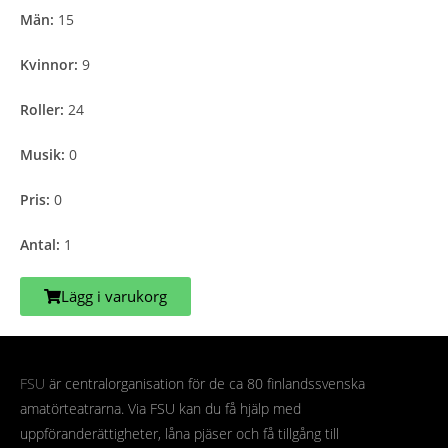
Män:
15
Kvinnor:
9
Roller:
24
Musik:
0
Pris:
0
Antal:
1
Lägg i varukorg
FSU
är centralorganisation för de ca 80 finlandssvenska
amatörteatrarna. Via FSU kan du få hjälp med
uppföranderättigheter, låna pjäser och få tillgång till