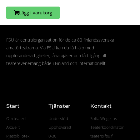
Lägg i varukorg
FSU
är centralorganisation för de ca 80 finlandssvenska
amatörteatrarna. Via FSU kan du få hjälp med
uppföranderättigheter, låna pjäser och få tillgång till
teaterevenemang både i Finland och internationellt.
Start
Tjänster
Kontakt
Om teater.fi
Understöd
Sofia Wegelius
Aktuellt
Upphovsrätt
Teaterkoordinator
Pjäsbibliotek
0-30
teater@fsu.fi