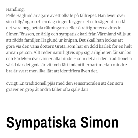
Handling:
Pelle Haglund är ägare av ett ölkafe på fallrepet. Han lever över
sina tillgångar och en dag ringer bryggeriet och säger att nu får
det vara nog, betala räkningarna eller ölrättigheterna dras in.
Simon Jönsson, en ärlig och sympatisk karl från Värmland väljs ut
att rädda familjen Haglund ur knipan. Det skall han lockas att
göra via den väna dottern Greta, som har en dold kärlek för en helt
annan person. Allt reder naturligtvis upp sig, ärligheten får sin lön
och kärleken övervinner alla hinder- som det är i den traditionella
värld där det goda är vitt och lätt indentifierbart medan mindre
bra är svart men lika lätt att identifiera även det.
övrigt: En traditionell pjäs med den sensomoralen att den som
gräver en grop åt andra faller ofta själv däri.
Sympatiska Simon