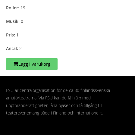
Roller:
19
Musik:
0
Pris:
1
Antal:
2
Lägg i varukorg
FSU
är centralorganisation för de ca 80 finlandssvenska
amatörteatrarna. Via FSU kan du få hjälp med
uppföranderättigheter, låna pjäser och få tillgång till
teaterevenemang både i Finland och internationellt.