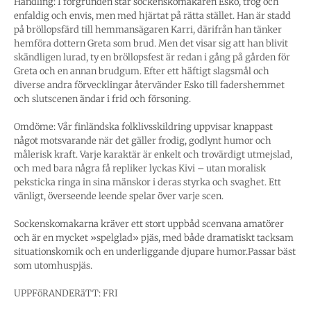
Handling: I förgrunden står sockenskomakaren Esko, trög och
enfaldig och envis, men med hjärtat på rätta stället. Han är stadd
på bröllopsfärd till hemmansägaren Karri, därifrån han tänker
hemföra dottern Greta som brud. Men det visar sig att han blivit
skändligen lurad, ty en bröllopsfest är redan i gång på gården för
Greta och en annan brudgum. Efter ett häftigt slagsmål och
diverse andra förvecklingar återvänder Esko till fadershemmet
och slutscenen ändar i frid och försoning.
Omdöme: Vår finländska folklivsskildring uppvisar knappast
något motsvarande när det gäller frodig, godlynt humor och
målerisk kraft. Varje karaktär är enkelt och trovärdigt utmejslad,
och med bara några få repliker lyckas Kivi – utan moralisk
peksticka ringa in sina mänskor i deras styrka och svaghet. Ett
vänligt, överseende leende spelar över varje scen.
Sockenskomakarna kräver ett stort uppbåd scenvana amatörer
och är en mycket »spelglad» pjäs, med både dramatiskt tacksam
situationskomik och en underliggande djupare humor.Passar bäst
som utomhuspjäs.
UPPFöRANDERäTT: FRI