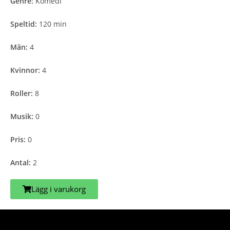
Genre:
Komedi
Speltid:
120 min
Män:
4
Kvinnor:
4
Roller:
8
Musik:
0
Pris:
0
Antal:
2
Lägg i varukorg