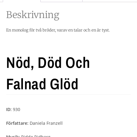
Beskrivning
En monolog för två bröder, varav en talar och en är tyst.
Nöd, Död Och
Falnad Glöd
ID:
930
Författare:
Daniela Franzell
Musik:
Riddo Ridberg