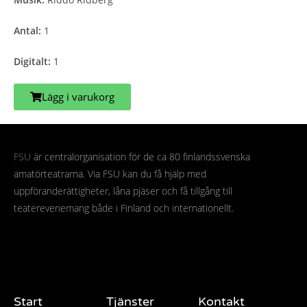
Antal:
1
Digitalt:
1
Lägg i varukorg
FSU
är centralorganisation för de ca 80 finlandssvenska
amatörteatrarna. Via FSU kan du få hjälp med
uppföranderättigheter, låna pjäser och få tillgång till
teaterevenemang både i Finland och internationellt.
Start
Tjänster
Kontakt