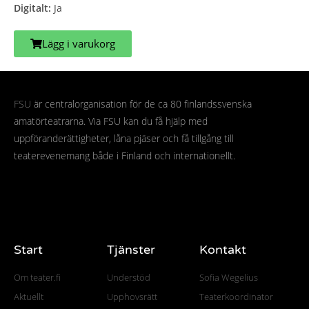
Digitalt:
Ja
Lägg i varukorg
FSU
är centralorganisation för de ca 80 finlandssvenska
amatörteatrarna. Via FSU kan du få hjälp med
uppföranderättigheter, låna pjäser och få tillgång till
teaterevenemang både i Finland och internationellt.
Start
Tjänster
Kontakt
Om teater.fi
Understöd
Sofia Wegelius
Aktuellt
Upphovsrätt
Teaterkoordinator