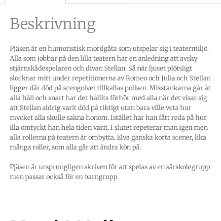
Beskrivning
Pjäsen är en humoristisk mordgåta som utspelar sig i teatermiljö.
Alla som jobbar på den lilla teatern har en anledning att avsky
stjärnskådespelaren och divan Stellan. Så när ljuset plötsligt
slocknar mitt under repetitionerna av Romeo och Julia och Stellan
ligger där död på scengolvet tillkallas polisen. Misstankarna går åt
alla håll och snart har det hållits förhör med alla när det visar sig
att Stellan aldrig varit död på riktigt utan bara ville veta hur
mycket alla skulle sakna honom. Istället har han fått reda på hur
illa omtyckt han hela tiden varit. I slutet repeterar man igen men
alla rollerna på teatern är ombytta. Elva ganska korta scener, lika
många roller, som alla går att ändra kön på.
Pjäsen är ursprungligen skriven för att spelas av en särskolegrupp
men passar också för en barngrupp.