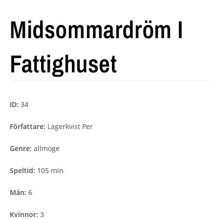
Midsommardröm I
Fattighuset
ID:
34
Författare:
Lagerkvist Per
Genre:
allmoge
Speltid:
105 min
Män:
6
Kvinnor:
3