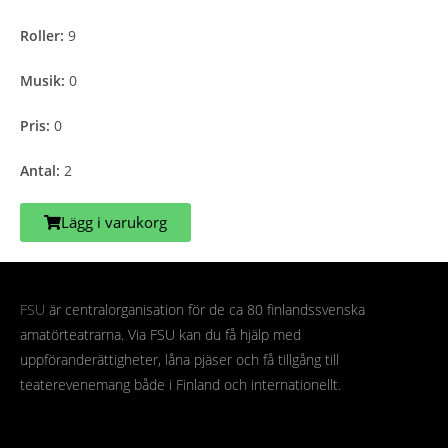
Roller:
9
Musik:
0
Pris:
0
Antal:
2
Lägg i varukorg
FSU
är centralorganisation för de ca 80 finlandssvenska
amatörteatrarna. Via FSU kan du få hjälp med
uppföranderättigheter, låna pjäser och få tillgång till
teaterevenemang både i Finland och internationellt.