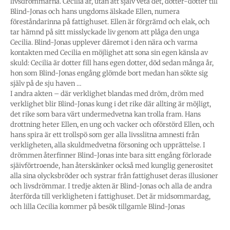
livsdrömmarna. Cecilia är, utan att själv veta det, dotter-dotter till
Blind-Jonas och hans ungdoms älskade Ellen, numera
föreståndarinna på fattighuset. Ellen är förgrämd och elak, och
tar hämnd på sitt misslyckade liv genom att plåga den unga
Cecilia. Blind-Jonas upplever däremot i den nära och varma
kontakten med Cecilia en möjlighet att sona sin egen känsla av
skuld: Cecilia är dotter fill hans egen dotter, död sedan många år,
hon som Blind-Jonas engång glömde bort medan han sökte sig
själv på de sju haven …
I andra akten – där verklighet blandas med dröm, dröm med
verklighet blir Blind-Jonas kung i det rike där allting är möjligt,
det rike som bara värt undermedvetna kan trolla fram. Hans
drottning heter Ellen, en ung och vacker och oförstörd Ellen, och
hans spira är ett trollspö som ger alla livsslitna amnesti från
verkligheten, alla skuldmedvetna försoning och upprättelse. I
drömmen återfinner Blind-Jonas inte bara sitt engång förlorade
sjäivförtroende, han återskänker också med kunglig generositet
alla sina olycksbröder och systrar från fattighuset deras illusioner
och livsdrömmar. I tredje akten är Blind-Jonas och alla de andra
återförda till verkligheten i fattighuset. Det är midsommardag,
och lilla Cecilia kommer på besök tillgamle Blind-Jonas