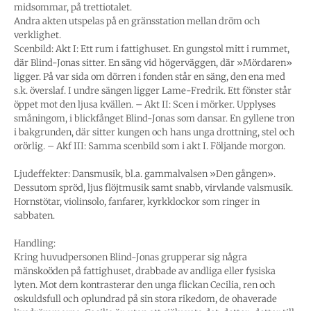
midsommar, på trettiotalet.
Andra akten utspelas på en gränsstation mellan dröm och
verklighet.
Scenbild: Akt I: Ett rum i fattighuset. En gungstol mitt i rummet,
där Blind-Jonas sitter. En säng vid högerväggen, där »Mördaren»
ligger. På var sida om dörren i fonden står en säng, den ena med
s.k. överslaf. I undre sängen ligger Lame-Fredrik. Ett fönster står
öppet mot den ljusa kvällen. – Akt II: Scen i mörker. Upplyses
småningom, i blickfånget Blind-Jonas som dansar. En gyllene tron
i bakgrunden, där sitter kungen och hans unga drottning, stel och
orörlig. – Akf III: Samma scenbild som i akt I. Följande morgon.
Ljudeffekter: Dansmusik, bl.a. gammalvalsen »Den gången».
Dessutom spröd, ljus flöjtmusik samt snabb, virvlande valsmusik.
Hornstötar, violinsolo, fanfarer, kyrkklockor som ringer in
sabbaten.
Handling:
Kring huvudpersonen Blind-Jonas grupperar sig några
mänskoöden på fattighuset, drabbade av andliga eller fysiska
lyten. Mot dem kontrasterar den unga flickan Cecilia, ren och
oskuldsfull och oplundrad på sin stora rikedom, de ohaverade