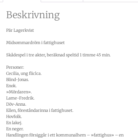
Beskrivning
Pär Lagerkvist
Midsommardröm i fattighuset
Skådespel i tre akter, beräknad speltid 1 timme 45 min.
Personer:
Cecilia, ung fliclca.
Blind-Jonas.
Enok.
»Mördaren».
Lame-Fredrik.
Döv-Anna.
Ellen, föreståndarinna i fattighuset.
Hovfolk.
En lakej.
En neger.
Handlingen försiggår i ett kommunalhem – »fattighus» – en