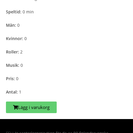
Speltid:
0 min
Män:
0
Kvinnor:
0
Roller:
2
Musik:
0
Pris:
0
Antal:
1
Lägg i varukorg