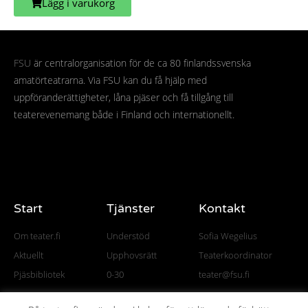
Lägg i varukorg
FSU
är centralorganisation för de ca 80 finlandssvenska
amatörteatrarna. Via FSU kan du få hjälp med
uppföranderättigheter, låna pjäser och få tillgång till
teaterevenemang både i Finland och internationellt.
Start
Tjänster
Kontakt
Om teater.fi
Understöd
Sofia Wegelius
Aktuellt
Upphovsrätt
Teaterkoordinator
Pjäsbibliotek
0-30
teater@fsu.fi