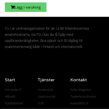
Lägg i varukorg
FSU
är centralorganisation för de ca 80 finlandssvenska
amatörteatrarna. Via FSU kan du få hjälp med
uppföranderättigheter, låna pjäser och få tillgång till
teaterevenemang både i Finland och internationellt.
Start
Tjänster
Kontakt
Om teater.fi
Understöd
Sofia Wegelius
Aktuellt
Upphovsrätt
Teaterkoordinator
Pjäsbibliotek
0-30
teater@fsu.fi