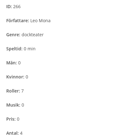
ID:
266
Författare:
Leo Mona
Genre:
dockteater
Speltid:
0 min
Män:
0
Kvinnor:
0
Roller:
7
Musik:
0
Pris:
0
Antal:
4