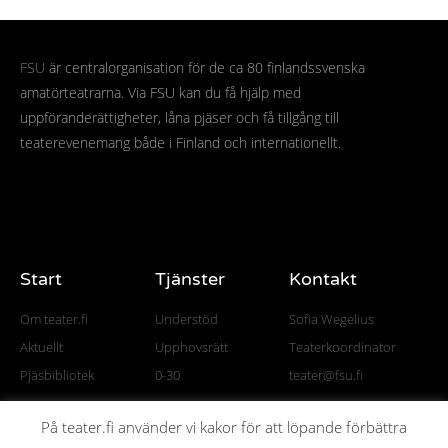
FSU
är centralorganisation för de ca 80 finlandssvenska
amatörteatrarna. Via FSU kan du få hjälp med
uppföranderättigheter, låna pjäser och få tillgång till
teaterevenemang både i Finland och internationellt.
Start
Tjänster
Kontakt
Om teater.fi
Understöd
Sofia Wegelius
Aktuellt
Upphovsrätt
Teaterkoordinator
Pjäsbibliotek
0-30
teater@fsu.fi
På teater.fi använder vi kakor för att löpande förbättra