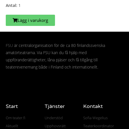
Antal:
1
Lägg i varukorg
FSU
är centralorganisation för de ca 80 finlandssvenska
amatörteatrarna. Via FSU kan du få hjälp med
uppföranderättigheter, låna pjäser och få tillgång till
teaterevenemang både i Finland och internationellt.
Start
Tjänster
Kontakt
Om teater.fi
Understöd
Sofia Wegelius
Aktuellt
Upphovsrätt
Teaterkoordinator