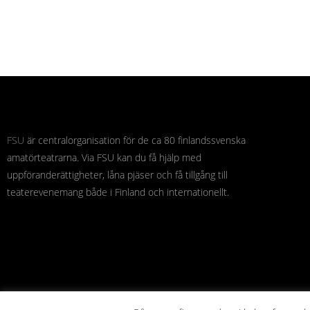
FSU
är centralorganisation för de ca 80 finlandssvenska
amatörteatrarna. Via FSU kan du få hjälp med
uppföranderättigheter, låna pjäser och få tillgång till
teaterevenemang både i Finland och internationellt.