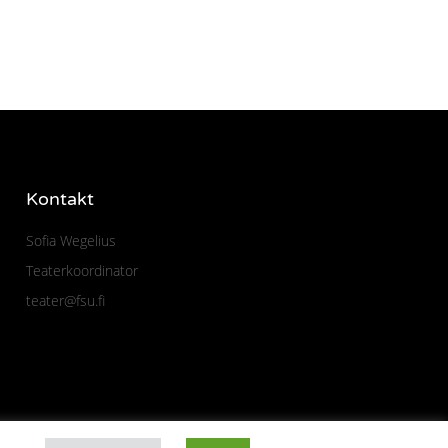
Kontakt
Sofia Wegelius
Teaterkoordinator
teater@fsu.fi