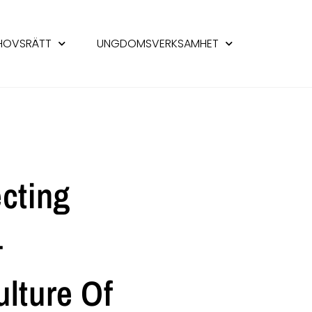
HOVSRÄTT
UNGDOMSVERKSAMHET
ecting
–
ulture Of