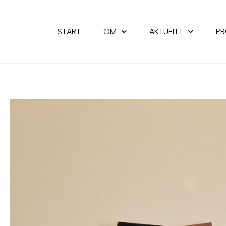
START
OM
AKTUELLT
PR