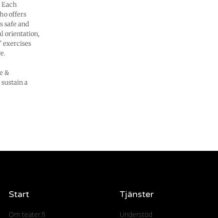
. Each
ho offers
s safe and
l orientation,
” exercises
e.
re &
 sustain a
Start
Tjänster
Om teater.fi
Understöd