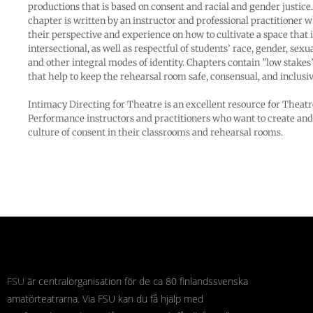
productions that is based on consent and racial and gender justice
chapter is written by an instructor and professional practitioner w
their perspective and experience on how to cultivate a space that i
intersectional, as well as respectful of students’ race, gender, sexua
and other integral modes of identity. Chapters contain ”low stakes
that help to keep the rehearsal room safe, consensual, and inclusiv
Intimacy Directing for Theatre is an excellent resource for Theat
Performance instructors and practitioners who want to create and
culture of consent in their classrooms and rehearsal rooms.
FSU
är centralorganisation för de ca 80 finlandssvenska
amatörteatrarna. Via FSU kan du få hjälp med