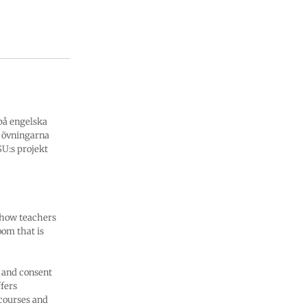
på engelska
t övningarna
SU:s projekt
 how teachers
oom that is
 and consent
ffers
 courses and