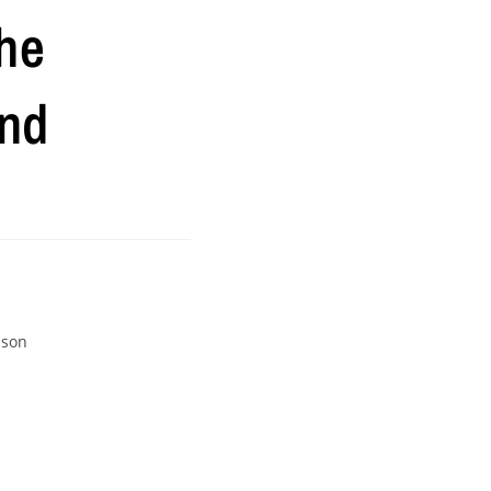
he
nd
nson