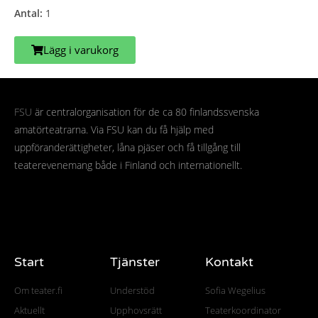
Antal:
1
Lägg i varukorg
FSU
är centralorganisation för de ca 80 finlandssvenska
amatörteatrarna. Via FSU kan du få hjälp med
uppföranderättigheter, låna pjäser och få tillgång till
teaterevenemang både i Finland och internationellt.
Start
Tjänster
Kontakt
Om teater.fi
Understöd
Sofia Wegelius
Aktuellt
Upphovsrätt
Teaterkoordinator