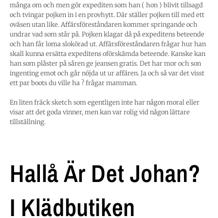
många om och men gör expediten som han ( hon ) blivit tillsagd
och tvingar pojken in i en provhytt. Där ställer pojken till med ett
oväsen utan like. Affärsföreståndaren kommer springande och
undrar vad som står på. Pojken klagar då på expeditens beteende
och han får loma slokörad ut. Affärsföreståndaren frågar hur han
skall kunna ersätta expeditens oförskämda beteende. Kanske kan
han som plåster på såren ge jeansen gratis. Det har mor och son
ingenting emot och går nöjda ut ur affären. Ja och så var det visst
ett par boots du ville ha ? frågar mamman.
En liten fräck sketch som egentligen inte har någon moral eller
visar att det goda vinner, men kan var rolig vid någon lättare
tillställning.
Hallå Är Det Johan?
I Klädbutiken