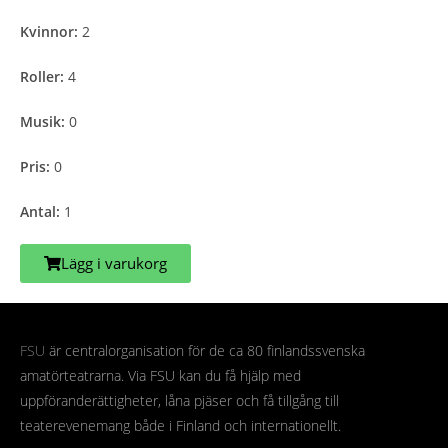
Kvinnor:
2
Roller:
4
Musik:
0
Pris:
0
Antal:
1
Lägg i varukorg
FSU
är centralorganisation för de ca 80 finlandssvenska
amatörteatrarna. Via FSU kan du få hjälp med
uppföranderättigheter, låna pjäser och få tillgång till
teaterevenemang både i Finland och internationellt.