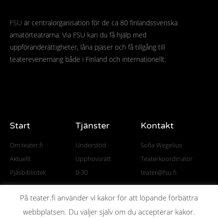
FSU
är centralorganisation för de ca 80 finlandssvenska
amatörteatrarna. Via FSU kan du få hjälp med
uppföranderättigheter, låna pjäser och få tillgång till
teaterevenemang både i Finland och internationellt.
Start
Tjänster
Kontakt
Om teater.fi
Understöd
Sofia Wegelius
Aktuellt
Upphovsrätt
Teaterkoordinator
Pjäsbibliotek
0-30
teater@fsu.fi
På teater.fi använder vi kakor för att löpande förbättra
webbplatsen. Du väljer själv om du accepterar kakor.
© All rights reserved