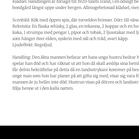
Klädsel: Handlingen är förlagd till 1920-talets Irand, i en ödsligt b
bondgård längst uppe under bergen. Allmogebetonad klädsel, mera
Scenbild: Kök med öppen spis, där torvelden brinner. Dörr till väns
Rekvisita: En flaska whisky, 2 glas, en tekanna, 2 koppar och en 
kaka, 1 strumpa med pengar i, pipor och tobak, 2 ljusstakar med ljus
som hänger över elden, syskrin med nål och tråd, svart käpp.
Ljudeffekt: Regnljud.
Handling: Den äkta mannen befarar att hans unga hustru bedrar 
spelar han död och har räknat ut att hon då skall avslöja sina hem
får delvis bekräftelse på detta då en Iandsstrykare kommer på be
unge man som hon har planer på att gifta sig med, visar sig vara f
mannen är ju heller inte död. Hustrun visas på dörren och landsst
följa henne ut i den kalla natten.