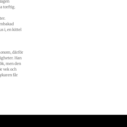
elägen
 torftig.
ter.
hembakad
 i, en kittel
honom, därför
ligheter. Han
sök, men den
ör vek och
rykaren får