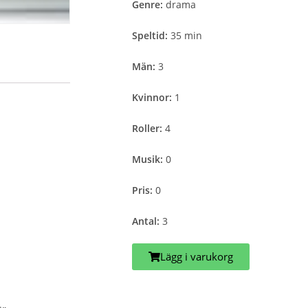
Genre:
drama
Speltid:
35 min
Män:
3
Kvinnor:
1
Roller:
4
Musik:
0
Pris:
0
Antal:
3
Lägg i varukorg