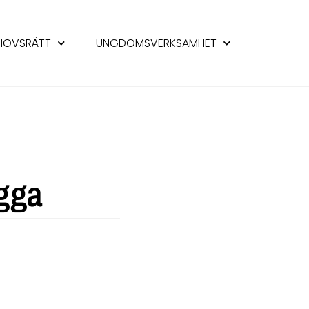
HOVSRÄTT
UNGDOMSVERKSAMHET
gga