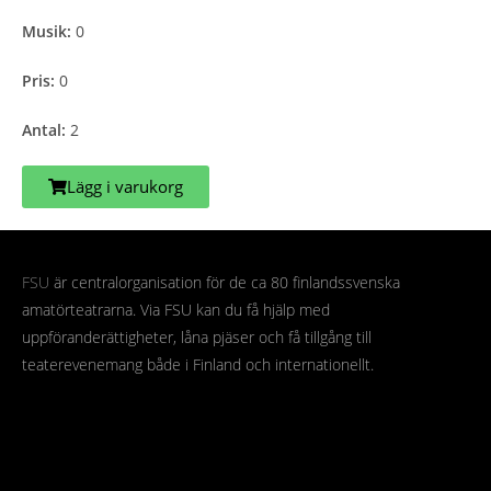
Musik:
0
Pris:
0
Antal:
2
Lägg i varukorg
FSU
är centralorganisation för de ca 80 finlandssvenska
amatörteatrarna. Via FSU kan du få hjälp med
uppföranderättigheter, låna pjäser och få tillgång till
teaterevenemang både i Finland och internationellt.