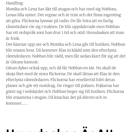
Handling:
Monika och Lena har åkt till stugan och har med sig Nobban,
Lenas lilla syster. Det regnar och är trist och det finns ingenting
att göra. Flickorna lyssnar på radio. De får höra att en farlig
rånmördare rör sig i trakten. De blir uppskärrade men Nobban
har ett ordspråk som hon drar i tid och otid: Huvudsaken att man
är frisk.
Det klarnar upp ute och Monika och Lena går till butiken. Nobban
blir ensam kvar. Då kommer Klas in klädd som den efterlysta
rånmördaren. Nobban blir rädd, men får sedan klart för sig att det
är Görans kamrat.
Göran dyker också upp, och då får Nobban en ide. Nu skall de
skoja litet med de stora flickorna. De skall låtsas att Klas är den
efterlysta rånmördaren. Flickorna har emellertid hört deras
planer och gör ett motdrag. De ringer till polisen. Pojkarna har
gömt sig i vedskjulet och Nobban beger sig till butiken. Flickorna
blir ensamma i stugan. Då knackar det på dörren och in
kommer……