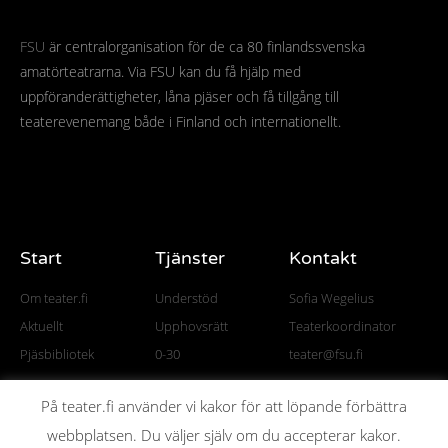
FSU
är centralorganisation för de ca 80 finlandssvenska
amatörteatrarna. Via FSU kan du få hjälp med
uppföranderättigheter, låna pjäser och få tillgång till
teaterevenemang både i Finland och internationellt.
Start
Tjänster
Kontakt
Om teater.fi
Understöd
Sofia Wegelius
Aktuellt
Upphovsrätt
Teaterkoordinator
Pjäsbibliotek
0-30
teater@fsu.fi
På teater.fi använder vi kakor för att löpande förbättra
webbplatsen. Du väljer själv om du accepterar kakor.
© All rights reserved