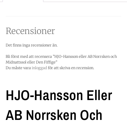
Recensioner
Det finns inga recensioner än.
Bli först med att recensera ”HJO-Hansson eller AB Norrsken och
Midnattssol eller Den Fiffige”
Du måste vara
inloggad
för att skriva en recension.
HJO-Hansson Eller
AB Norrsken Och