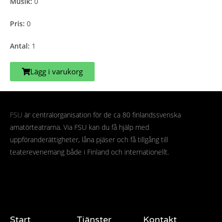
Musik:
0
Pris:
0
Antal:
1
Lägg i varukorg
FSU
är centralorganisation för de ca 80 finlandssvenska
amatörteatrarna. Via FSU kan du få hjälp med
uppföranderättigheter, låna pjäser och få tillgång till
teaterevenemang både i Finland och internationellt.
Start
Tjänster
Kontakt