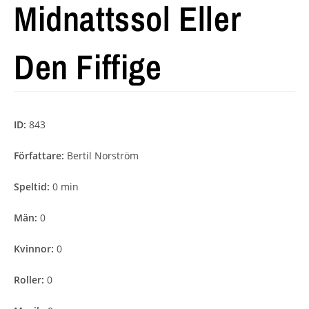
Midnattssol Eller
Den Fiffige
ID:
843
Författare:
Bertil Norström
Speltid:
0 min
Män:
0
Kvinnor:
0
Roller:
0