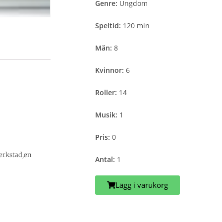
Genre:
Ungdom
Speltid:
120 min
Män:
8
Kvinnor:
6
Roller:
14
Musik:
1
Pris:
0
verkstad,en
Antal:
1
Lägg i varukorg