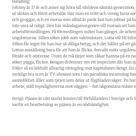
Handling:
Johnny är 17 år och anser sig höra sill världens sämsta generation,
ut skolan och blivit arbetslös. Har man en trött och vresig farsa s
och groggar, och en morsa som alltid är pank fast hon jobbar på ba
inte vara så roligt. Den här måndagsmorgonen vill morsan att han s
arbetsförmedlingen. På förmedlingen möter han gänget, de arbet
ungdomarna. Sillen söker jobb som vaktmästare, Lotta vill bli bil
Sillen får inget för han har så dåliga betyg, och det håller på att 
Lottas anställning bara för att hon är flicka. överallt möts ungdom
förakt och ointresse. Utom de två tjejer som råkar hamna på en n
söker pigga, flickor. Bengan drömmer om ett imperium där han sjä
Följer så en lekfullt allvarlig rättegång mot kapitalisten Bengt. En
verkligt bra scen är TV-showen som i sin parodiska inramning har
sannolikhet. Eller som tjejen som delar ut flygbladen säger: Pu har r
arbete, ställ myndigheterna mot väggen – fan någonstans måste m
övrigt: Pjäsen är rätt starkt knuten till förhållanden i Sverige oc
varför en bearbetning av pjäsen är en nödvändighet.