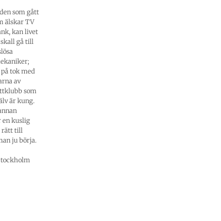
 den som gått
om älskar TV
nk, kan livet
kall gå till
slösa
mekaniker;
gå på tok med
arna av
attklubb som
lv är kung.
 annan
 en kuslig
ätt till
an ju börja.
h Stockholm