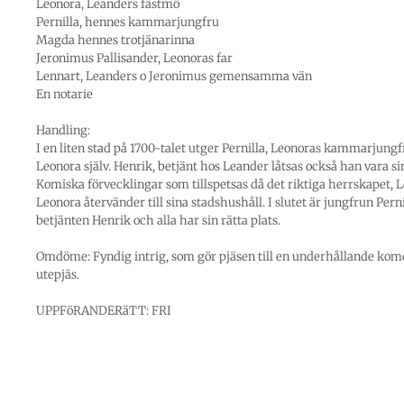
Leonora, Leanders fästmö
Pernilla, hennes kammarjungfru
Magda hennes trotjänarinna
Jeronimus Pallisander, Leonoras far
Lennart, Leanders o Jeronimus gemensamma vän
En notarie
Handling:
I en liten stad på 1700-talet utger Pernilla, Leonoras kammarjungfr
Leonora själv. Henrik, betjänt hos Leander låtsas också han vara si
Komiska förvecklingar som tillspetsas då det riktiga herrskapet, 
Leonora återvänder till sina stadshushåll. I slutet är jungfrun Pern
betjänten Henrik och alla har sin rätta plats.
Omdöme: Fyndig intrig, som gör pjäsen till en underhållande kom
utepjäs.
UPPFöRANDERäTT: FRI