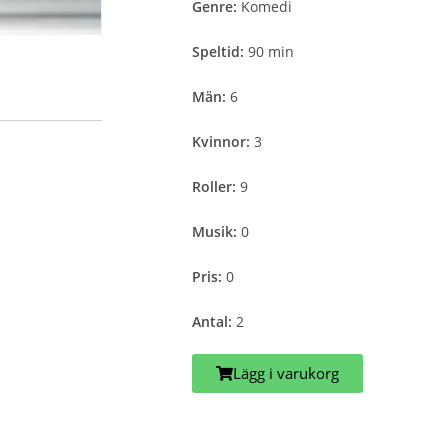
Genre:
Komedi
Speltid:
90 min
Män:
6
Kvinnor:
3
Roller:
9
Musik:
0
Pris:
0
Antal:
2
Lägg i varukorg