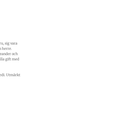
u, sig vara
n herre.
Leander och
illa gift med
edi. Utmärkt