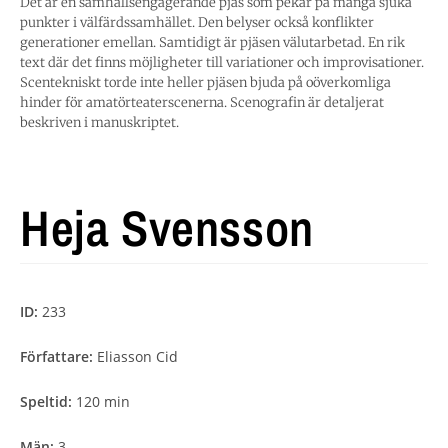
Det är en samhällsengagerande pjäs som pekar på många sjuka
punkter i välfärdssamhället. Den belyser också konflikter
generationer emellan. Samtidigt är pjäsen välutarbetad. En rik
text där det finns möjligheter till variationer och improvisationer.
Scentekniskt torde inte heller pjäsen bjuda på oöverkomliga
hinder för amatörteaterscenerna. Scenografin är detaljerat
beskriven i manuskriptet.
Heja Svensson
ID:
233
Författare:
Eliasson Cid
Speltid:
120 min
Män:
3