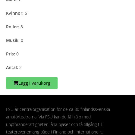
Kvinnor:
5
Roller:
8
Musik:
0
Pris:
0
Antal:
2
Lägg i varukorg
FSU
är centralorganisation för de ca 80 finlandssvenska
amatörteatrarna. Via FSU kan du få hjälp med
uppföranderättigheter, låna pjäser och få tillgång till
teaterevenemang både i Finland och internationellt.