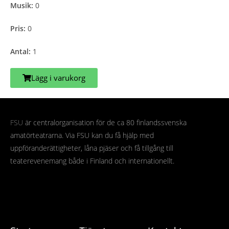
Musik:
0
Pris:
0
Antal:
1
Lägg i varukorg
FSU
är centralorganisation för de ca 80 finlandssvenska
amatörteatrarna. Via FSU kan du få hjälp med
uppföranderättigheter, låna pjäser och få tillgång till
teaterevenemang både i Finland och internationellt.