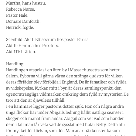
Martha, hans hustru.
Rebecca Nurse.
Pastor Hale.
Domare Danforth.
Herrick, fogde.
Scenbild: Akt I: Ett sovrum hos pastor Parris.
Akt II: Hemma hos Proctors.
Akt 111: I rätten.
Handling:
Handlingen utspelas i en liten by i Massachussetts som heter
Salem. Byborna vill gärna värna den stränga qudstro för vilken
deras förfäder blev förföljda i England. De är fanatiker och fyllda
av vidskepelse. Kyrkan mitt i byn är deras samlingspunkt, den
ogenomträngliga vildmarken omkring dem fylld av mysterier. De
tror att den är djävulens tillhåll.
I en kammare ligger pastorns dotter sjuk. Hon och några andra
unga flickor har under Abigails ledning hållit nattliga seanser i
skogen och manat fram andar. Abigail som vet vad som händer
dem i fall man får veta vad de sysslat med hotar Betty. Detta blir
för mycket för flickan, som dör. Man anar häxkonster bakom