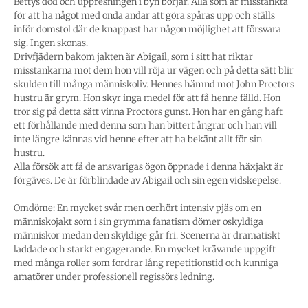
Bettys död och uppresningen i byn börjar. Alla som är misstänkta
för att ha något med onda andar att göra spåras upp och ställs
inför domstol där de knappast har någon möjlighet att försvara
sig. Ingen skonas.
Drivfjädern bakom jakten är Abigail, som i sitt hat riktar
misstankarna mot dem hon vill röja ur vägen och på detta sätt blir
skulden till många människoliv. Hennes hämnd mot John Proctors
hustru är grym. Hon skyr inga medel för att få henne fälld. Hon
tror sig på detta sätt vinna Proctors gunst. Hon har en gång haft
ett förhållande med denna som han bittert ångrar och han vill
inte längre kännas vid henne efter att ha bekänt allt för sin
hustru.
Alla försök att få de ansvarigas ögon öppnade i denna häxjakt är
förgäves. De är förblindade av Abigail och sin egen vidskepelse.
Omdöme: En mycket svår men oerhört intensiv pjäs om en
människojakt som i sin grymma fanatism dömer oskyldiga
människor medan den skyldige går fri. Scenerna är dramatiskt
laddade och starkt engagerande. En mycket krävande uppgift
med många roller som fordrar lång repetitionstid och kunniga
amatörer under professionell regissörs ledning.