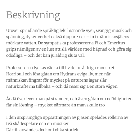
Beskrivning
Utöver sprudlande språklig lek, hisnande vyer, svängig musik och
spänning, dyker verket också djupare ner – in i människosjälens
mörkare vatten. De sympatiska professorerna Pi och Emeritus
grips nämligen av en lust att slå världen med häpnad och göra sig
odödliga – och det kan ju aldrig sluta väl.
Professorerna lyckas väcka till liv det uråldriga monstret
Horribull och lösa gåtan om Hydrans eviga liv, men när
människan fingrar för mycket på naturens lagar slår
naturkrafterna tillbaka – och då reser sig Den stora vågen.
Ändå överlever man på stranden, och även gåtan om odödligheten
får sin lösning – mycket närmare än man skulle tro.
I den ursprungliga uppsättningen av pjäsen spelades rollerna av
två skådespelare och en musiker.
Därtill användes dockor i olika storlek.