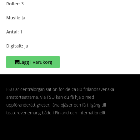
Roller:
3
Musik:
Ja
Antal:
1
Digitalt:
Ja
Lägg i varukorg
FSU
är centralorganisation för de ca 80 finlandssvenska
amatörteatrarna. Via FSU kan du få hjälp med
uppföranderättigheter, låna pjäser och få tillgång till
teaterevenemang både i Finland och internationellt.